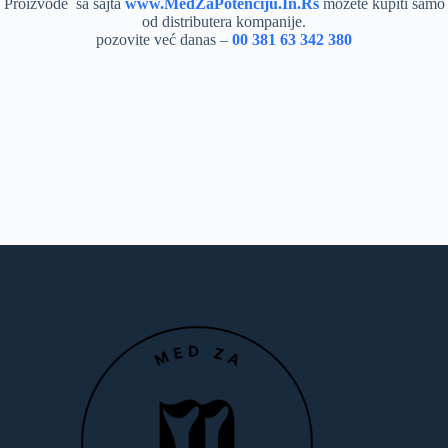
Proizvode sa sajta
www.MedZaPotenciju.In.Rs
možete kupiti samo
od distributera kompanije.
pozovite već danas –
00 381 63 342 380