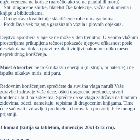
duže vremena ne koriste (naročito ako su na planini ili moru).
– Štiti dragocene zbirke, filatelističke kolekcije, važna dokumenta i
knjige u bibliotekama.
– Omogućava kvalitetnije skladištenje robe u magacinima.
– Produžava vek trajanja garažiranih vozila i plovnih objekata.
Dejstvo apsorbera vlage se ne može videti trenutno. U veoma vlažnim
prostorijama prikupljena tečnost pokazaće njegovu efikasnost posle
desetak dana, dok su pravi rezultati vidljivi nakon nekoliko meseci
neprekidnog korišćenja.
Moist Absorber
ne troši nikakvu energiju (ni struju, ni baterije) i ne
ispušta nikakav miris, niti paru.
Redovnim korišćenjem sprečićete da suvišna vlaga naruši Vaše
zdravlje i zdravlje Vaše dece, ošteti dragocene predmete, stvori
kondenz i buđ na zidovima. Sprečite da se vlaga zadržava na hladnim
zidovima, odeći, nameštaju, tepisima ili dragocenim knjigama. Time
ćete sačuvati i zdravlje i predmete, a boravak u prostoriji biće mnogo
prijatniji.
1 komad (kutija sa tabletom, dimenzije: 20x13x12 cm).