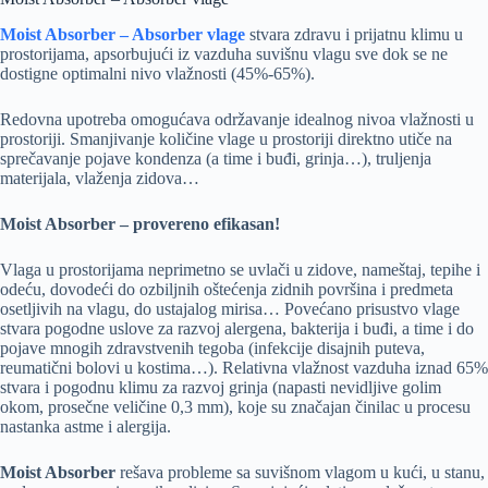
Moist Absorber – Absorber vlage
stvara zdravu i prijatnu klimu u
prostorijama, apsorbujući iz vazduha suvišnu vlagu sve dok se ne
dostigne optimalni nivo vlažnosti (45%-65%).
Redovna upotreba omogućava održavanje idealnog nivoa vlažnosti u
prostoriji. Smanjivanje količine vlage u prostoriji direktno utiče na
sprečavanje pojave kondenza (a time i buđi, grinja…), truljenja
materijala, vlaženja zidova…
Moist Absorber – provereno efikasan!
Vlaga u prostorijama neprimetno se uvlači u zidove, nameštaj, tepihe i
odeću, dovodeći do ozbiljnih oštećenja zidnih površina i predmeta
osetljivih na vlagu, do ustajalog mirisa… Povećano prisustvo vlage
stvara pogodne uslove za razvoj alergena, bakterija i buđi, a time i do
pojave mnogih zdravstvenih tegoba (infekcije disajnih puteva,
reumatični bolovi u kostima…). Relativna vlažnost vazduha iznad 65%
stvara i pogodnu klimu za razvoj grinja (napasti nevidljive golim
okom, prosečne veličine 0,3 mm), koje su značajan činilac u procesu
nastanka astme i alergija.
Moist Absorber
rešava probleme sa suvišnom vlagom u kući, u stanu,