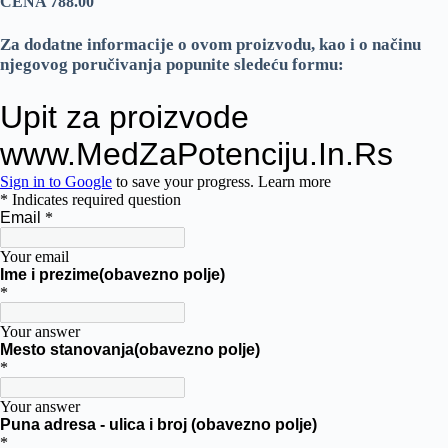
CENA 78
8
.00
Za dodatne informacije o ovom proizvodu, kao i o načinu
njegovog poručivanja popunite sledeću formu: