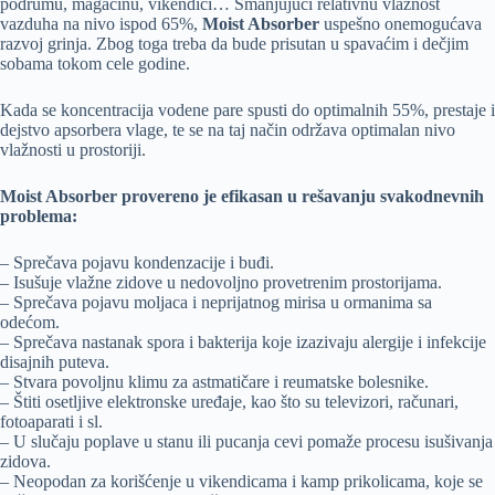
podrumu, magacinu, vikendici… Smanjujući relativnu vlažnost
vazduha na nivo ispod 65%,
Moist Absorber
uspešno onemogućava
razvoj grinja. Zbog toga treba da bude prisutan u spavaćim i dečjim
sobama tokom cele godine.
Kada se koncentracija vodene pare spusti do optimalnih 55%, prestaje i
dejstvo apsorbera vlage, te se na taj način održava optimalan nivo
vlažnosti u prostoriji.
Moist Absorber provereno je efikasan u rešavanju svakodnevnih
problema:
– Sprečava pojavu kondenzacije i buđi.
– Isušuje vlažne zidove u nedovoljno provetrenim prostorijama.
– Sprečava pojavu moljaca i neprijatnog mirisa u ormanima sa
odećom.
– Sprečava nastanak spora i bakterija koje izazivaju alergije i infekcije
disajnih puteva.
– Stvara povoljnu klimu za astmatičare i reumatske bolesnike.
– Štiti osetljive elektronske uređaje, kao što su televizori, računari,
fotoaparati i sl.
– U slučaju poplave u stanu ili pucanja cevi pomaže procesu isušivanja
zidova.
– Neopodan za korišćenje u vikendicama i kamp prikolicama, koje se