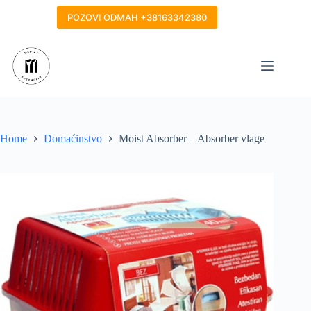
Skip
to
POZOVI ODMAH +38163342380
content
Home
Domaćinstvo
Moist Absorber – Absorber vlage