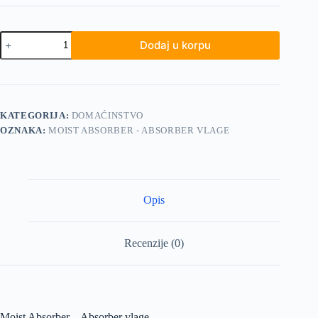
Moist
Dodaj u korpu
Absorber
-
Absorber
vlage
količina
KATEGORIJA:
DOMAĆINSTVO
OZNAKA:
MOIST ABSORBER - ABSORBER VLAGE
Opis
Recenzije (0)
Moist Absorber – Absorber vlage