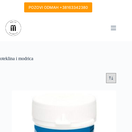
Skip
to
POZOVI ODMAH +38163342380
content
oteklina i modrica