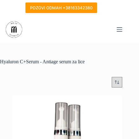
Skip
to
POZOVI ODMAH +38163342380
content
Hyaluron C+Serum - Antiage serum za lice