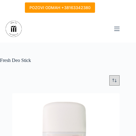
Skip
to
POZOVI ODMAH +38163342380
content
Fresh Deo Stick