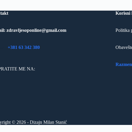
takt
Korisni 
ail: zdravljesoponline@gmail.com
Politika 
fon:
+381 63 342 380
Obavešte
Razmena
RATITE ME NA:
right © 2026 - Dizajn Milan Stanić