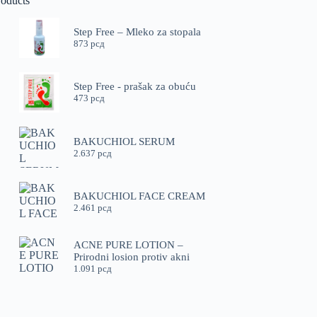
roducts
Step Free – Mleko za stopala
873
рсд
Step Free - prašak za obuću
473
рсд
BAKUCHIOL SERUM
2.637
рсд
BAKUCHIOL FACE CREAM
2.461
рсд
ACNE PURE LOTION –
Prirodni losion protiv akni
1.091
рсд