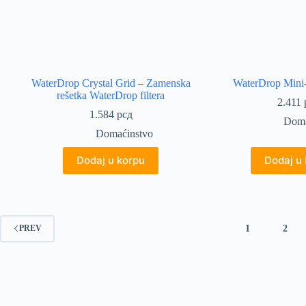
WaterDrop Crystal Grid – Zamenska
WaterDrop Mini-f
rešetka WaterDrop filtera
2.411
1.584
рсд
Doma
Domaćinstvo
Dodaj u korpu
Dodaj u
1
2
PREV