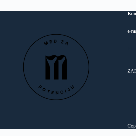
Kon
e-m
tele
ZAP
Copy