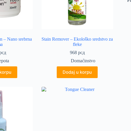
P
on – Nano srebrna
Stain Remover – Ekološko sredstvo za
ma
fleke
рсд
968
рсд
epota
Domaćinstvo
 korpu
Dodaj u korpu