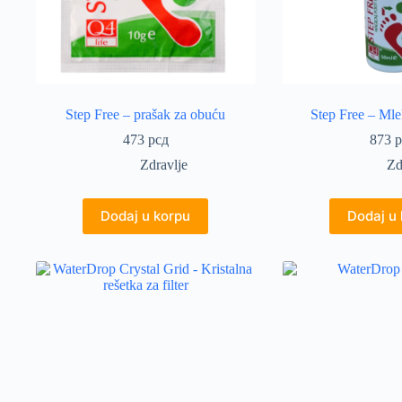
Step Free – prašak za obuću
Step Free – Mle
473
рсд
873
р
Zdravlje
Zd
Dodaj u korpu
Dodaj u