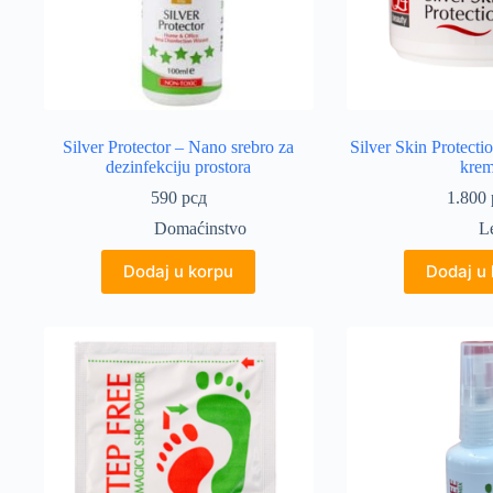
Silver Protector – Nano srebro za
Silver Skin Protecti
dezinfekciju prostora
kre
590
рсд
1.800
Domaćinstvo
L
Dodaj u korpu
Dodaj u