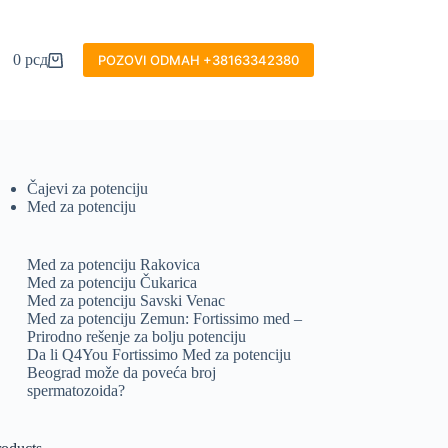
0
рсд
POZOVI ODMAH +38163342380
Shopping
cart
Čajevi za potenciju
Med za potenciju
Med za potenciju Rakovica
Med za potenciju Čukarica
Med za potenciju Savski Venac
Med za potenciju Zemun: Fortissimo med –
Prirodno rešenje za bolju potenciju
Da li Q4You Fortissimo Med za potenciju
Beograd može da poveća broj
spermatozoida?