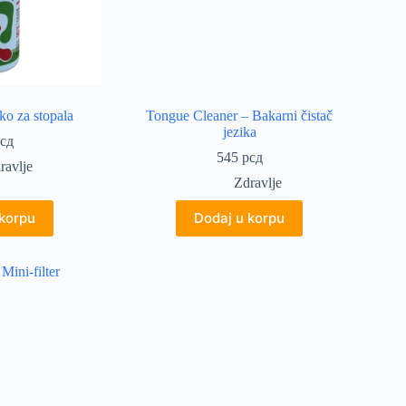
ko za stopala
Tongue Cleaner – Bakarni čistač
jezika
сд
545
рсд
ravlje
Zdravlje
 korpu
Dodaj u korpu