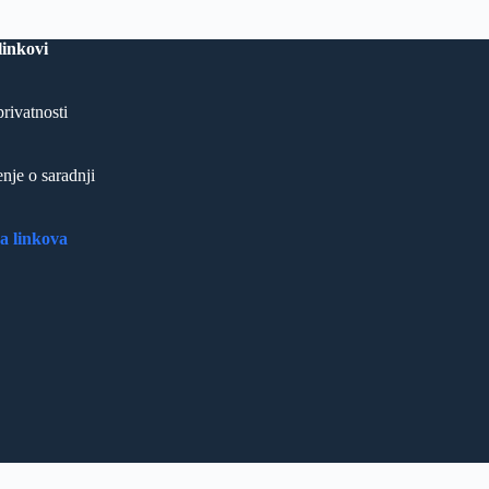
linkovi
privatnosti
nje o saradnji
 linkova