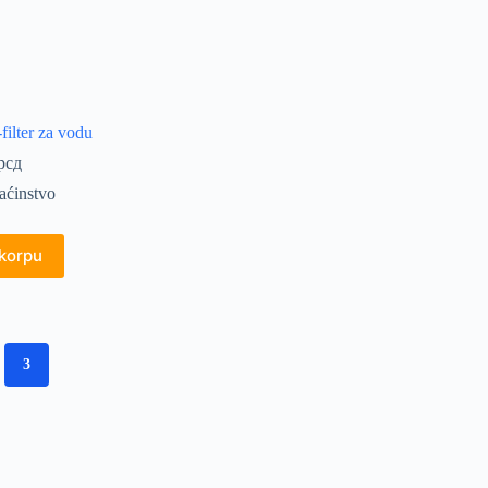
ilter za vodu
рсд
ćinstvo
 korpu
3